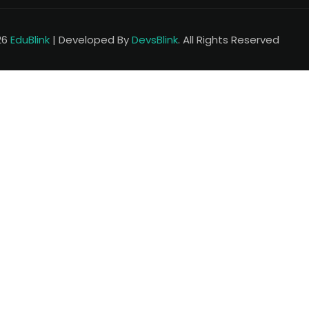
26
EduBlink
| Developed By
DevsBlink
. All Rights Reserved