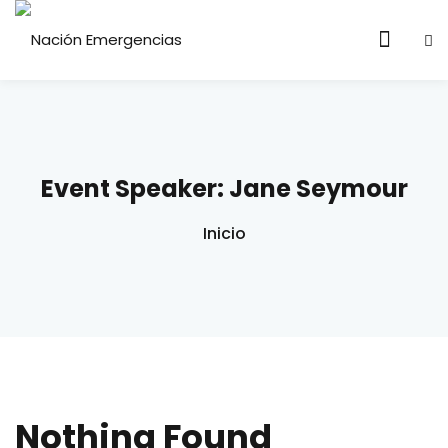
Skip
to
content
Event Speaker:
Jane Seymour
Inicio
Nothing Found